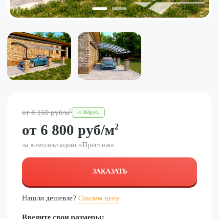
2
от
8 160
руб
/м
-
1 360
руб.
от
6 800
руб
/м
2
за комплектацию «
Престиж
»
ЗАКАЗАТЬ
Нашли дешевле?
Снизим цену
Введите свои размеры: