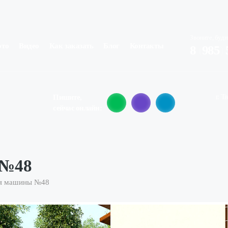
Звоните, будн
ото
Видео
Как заказать
Блог
Контакты
8
(
985
)
г. Т
Пишите,
сейчас онлайн:
 №48
ля машины №48