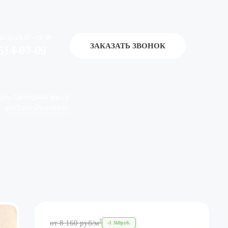
ие дни 9:00 – 18:00
ЗАКАЗАТЬ ЗВОНОК
514-07-09
верь, Свободный пер., 9
specframe@yandex.ru
2
от
8 160
руб
/м
-
1 360
руб.