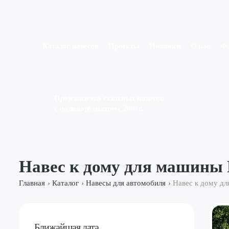
Каталог навесов
Проекты
Новинки
О нас
Ф
Производство стальных навесов
с поликарбонатом с 2004г.
Навес к дому для машины
Главная
Каталог
Навесы для автомобиля
Навес к дому д
›
›
›
Ближайшая дата