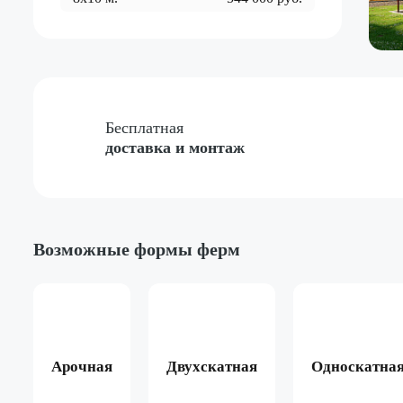
Бесплатная
доставка и монтаж
Возможные формы ферм
Арочная
Двухскатная
Односкатна
ёный
Жёлтый
Красный